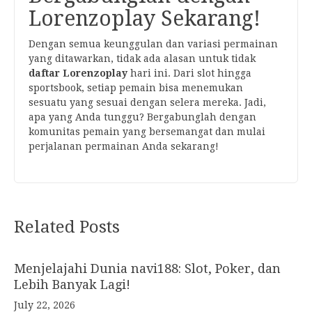
Lorenzoplay Sekarang!
Dengan semua keunggulan dan variasi permainan
yang ditawarkan, tidak ada alasan untuk tidak
daftar Lorenzoplay
hari ini. Dari slot hingga
sportsbook, setiap pemain bisa menemukan
sesuatu yang sesuai dengan selera mereka. Jadi,
apa yang Anda tunggu? Bergabunglah dengan
komunitas pemain yang bersemangat dan mulai
perjalanan permainan Anda sekarang!
Related Posts
Menjelajahi Dunia navi188: Slot, Poker, dan
Lebih Banyak Lagi!
July 22, 2026