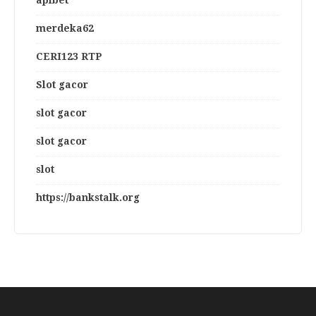
apibet
merdeka62
CERI123 RTP
Slot gacor
slot gacor
slot gacor
slot
https://bankstalk.org