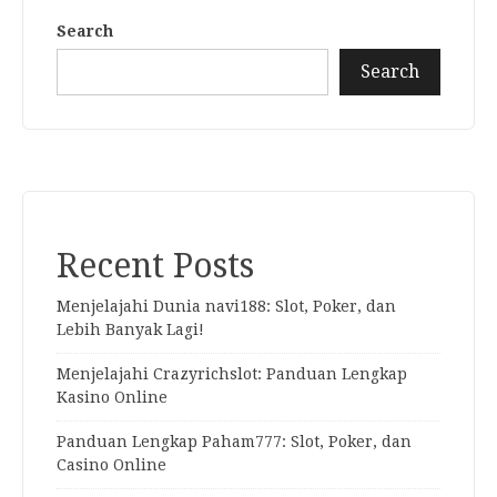
Search
Search
Recent Posts
Menjelajahi Dunia navi188: Slot, Poker, dan
Lebih Banyak Lagi!
Menjelajahi Crazyrichslot: Panduan Lengkap
Kasino Online
Panduan Lengkap Paham777: Slot, Poker, dan
Casino Online