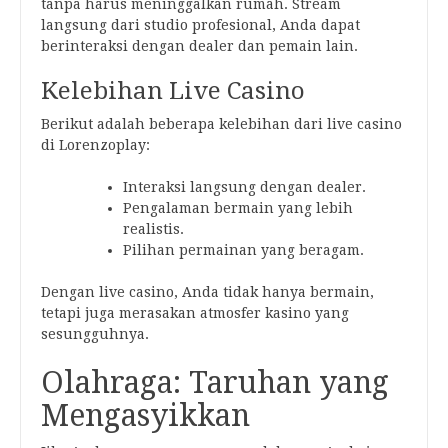
tanpa harus meninggalkan rumah. Stream
langsung dari studio profesional, Anda dapat
berinteraksi dengan dealer dan pemain lain.
Kelebihan Live Casino
Berikut adalah beberapa kelebihan dari live casino
di Lorenzoplay:
Interaksi langsung dengan dealer.
Pengalaman bermain yang lebih
realistis.
Pilihan permainan yang beragam.
Dengan live casino, Anda tidak hanya bermain,
tetapi juga merasakan atmosfer kasino yang
sesungguhnya.
Olahraga: Taruhan yang
Mengasyikkan