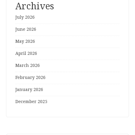
Archives
July 2026
June 2026
May 2026
April 2026
March 2026
February 2026
January 2026
December 2025