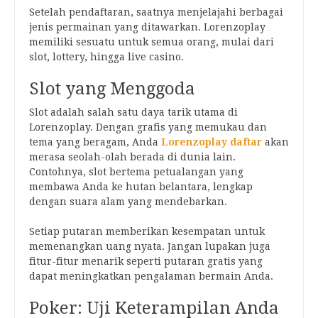
Setelah pendaftaran, saatnya menjelajahi berbagai
jenis permainan yang ditawarkan. Lorenzoplay
memiliki sesuatu untuk semua orang, mulai dari
slot, lottery, hingga live casino.
Slot yang Menggoda
Slot adalah salah satu daya tarik utama di
Lorenzoplay. Dengan grafis yang memukau dan
tema yang beragam, Anda
Lorenzoplay daftar
akan
merasa seolah-olah berada di dunia lain.
Contohnya, slot bertema petualangan yang
membawa Anda ke hutan belantara, lengkap
dengan suara alam yang mendebarkan.
Setiap putaran memberikan kesempatan untuk
memenangkan uang nyata. Jangan lupakan juga
fitur-fitur menarik seperti putaran gratis yang
dapat meningkatkan pengalaman bermain Anda.
Poker: Uji Keterampilan Anda