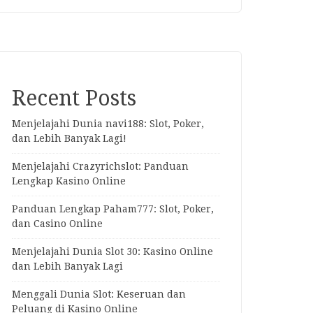
Recent Posts
Menjelajahi Dunia navi188: Slot, Poker,
dan Lebih Banyak Lagi!
Menjelajahi Crazyrichslot: Panduan
Lengkap Kasino Online
Panduan Lengkap Paham777: Slot, Poker,
dan Casino Online
Menjelajahi Dunia Slot 30: Kasino Online
dan Lebih Banyak Lagi
Menggali Dunia Slot: Keseruan dan
Peluang di Kasino Online