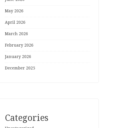
May 2026
April 2026
March 2026
February 2026
January 2026
December 2025
Categories