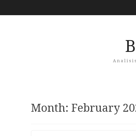
Analisi
Month:
February 20