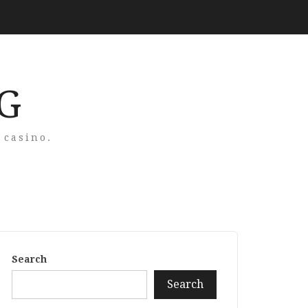
G
 casino.
Search
Search