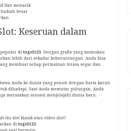
if dan menarik
hadiah besar
rkan
lot: Keseruan dalam
 populer di
togel123
. Dengan grafis yang memukau
rkan lebih dari sekadar keberuntungan. Anda bisa
yang membuat setiap permainan terasa segar dan
mbawa Anda ke dunia yang penuh dengan harta karun
uk dihadapi. Saat Anda memutar gulungan, Anda
juga merasakan sensasi menjelajahi dunia baru.
 itu slot klasik atau video slot?
arkan di
togel123
.
osi saat bermain.