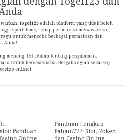
glah dengan Togel123 dan
 Anda
tawarkan,
togel123
adalah platform yang tidak boleh
, hingga sportsbook, setiap permainan menawarkan
n ragu untuk mencoba berbagai permainan dan
ya Anda!
ng menang. Ini adalah tentang pengalaman,
ru untuk bersosialisasi. Bergabunglah sekarang
casino online!
hi
Panduan Lengkap
slot: Panduan
Paham777: Slot, Poker,
Kasino Online
dan Casino Online