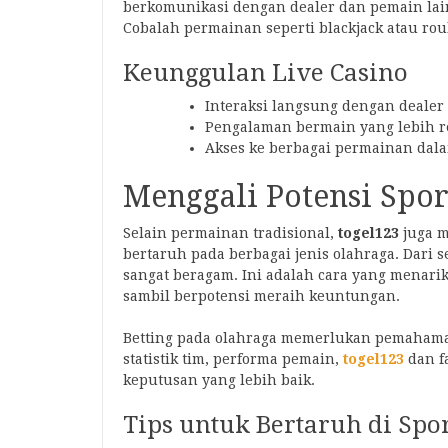
berkomunikasi dengan dealer dan pemain lai
Cobalah permainan seperti blackjack atau roul
Keunggulan Live Casino
Interaksi langsung dengan dealer
Pengalaman bermain yang lebih re
Akses ke berbagai permainan dala
Menggali Potensi Spor
Selain permainan tradisional,
togel123
juga 
bertaruh pada berbagai jenis olahraga. Dari 
sangat beragam. Ini adalah cara yang menarik
sambil berpotensi meraih keuntungan.
Betting pada olahraga memerlukan pemahaman
statistik tim, performa pemain,
togel123
dan f
keputusan yang lebih baik.
Tips untuk Bertaruh di Spo