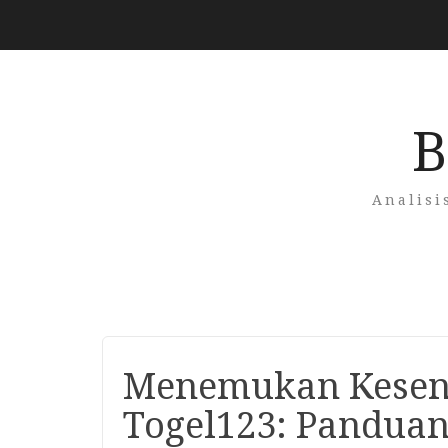
Analisi
Menemukan Kesen
Togel123: Pandua