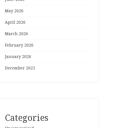
May 2026
April 2026
March 2026
February 2026
January 2026
December 2025
Categories