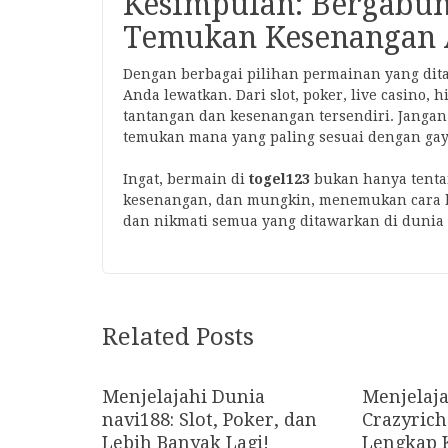
Kesimpulan: Bergabun
Temukan Kesenangan
Dengan berbagai pilihan permainan yang di
Anda lewatkan. Dari slot, poker, live casino
tantangan dan kesenangan tersendiri. Janga
temukan mana yang paling sesuai dengan ga
Ingat, bermain di
togel123
bukan hanya tenta
kesenangan, dan mungkin, menemukan cara ba
dan nikmati semua yang ditawarkan di dunia 
Related Posts
Menjelajahi Dunia
Menjelaja
navi188: Slot, Poker, dan
Crazyrich
Lebih Banyak Lagi!
Lengkap 