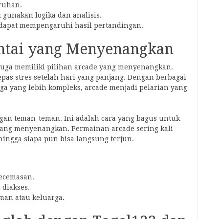
ruhan.
gunakan logika dan analisis.
dapat mempengaruhi hasil pertandingan.
ntai yang Menyenangkan
uga memiliki pilihan arcade yang menyenangkan.
pas stres setelah hari yang panjang. Dengan berbagai
ga yang lebih kompleks, arcade menjadi pelarian yang
gan teman-teman. Ini adalah cara yang bagus untuk
 yang menyenangkan. Permainan arcade sering kali
ingga siapa pun bisa langsung terjun.
ecemasan.
diakses.
an atau keluarga.