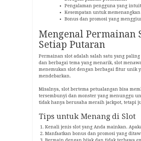
Pengalaman pengguna yang intuit
Kesempatan untuk memenangkan 
Bonus dan promosi yang menggiu
Mengenal Permainan S
Setiap Putaran
Permainan slot adalah salah satu yang paling
dan berbagai tema yang menarik, slot menawa
menemukan slot dengan berbagai fitur unik 
mendebarkan.
Misalnya, slot bertema petualangan bisa me
tersembunyi dan monster yang menunggu unt
tidak hanya berusaha meraih jackpot, tetapi 
Tips untuk Menang di Slot
Kenali jenis slot yang Anda mainkan. Apakah
Manfaatkan bonus dan promosi yang ditaw
Bermain dengan bijak dan tidak terbawa em