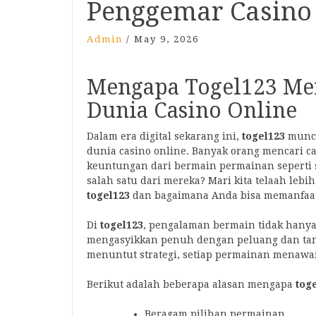
Penggemar Casino
Admin
/
May 9, 2026
Mengapa Togel123 Men
Dunia Casino Online
Dalam era digital sekarang ini,
togel123
muncu
dunia casino online. Banyak orang mencari 
keuntungan dari bermain permainan seperti s
salah satu dari mereka? Mari kita telaah lebi
togel123
dan bagaimana Anda bisa memanfaa
Di
togel123
, pengalaman bermain tidak hanya 
mengasyikkan penuh dengan peluang dan tant
menuntut strategi, setiap permainan menawa
Berikut adalah beberapa alasan mengapa
tog
Beragam pilihan permainan