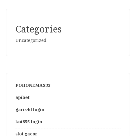
Categories
Uncategorized
POHONEMAS33
apibet
garis4d login
koi855 login
slot gacor