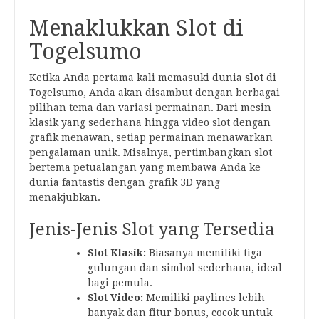
Menaklukkan Slot di
Togelsumo
Ketika Anda pertama kali memasuki dunia
slot
di
Togelsumo, Anda akan disambut dengan berbagai
pilihan tema dan variasi permainan. Dari mesin
klasik yang sederhana hingga video slot dengan
grafik menawan, setiap permainan menawarkan
pengalaman unik. Misalnya, pertimbangkan slot
bertema petualangan yang membawa Anda ke
dunia fantastis dengan grafik 3D yang
menakjubkan.
Jenis-Jenis Slot yang Tersedia
Slot Klasik:
Biasanya memiliki tiga
gulungan dan simbol sederhana, ideal
bagi pemula.
Slot Video:
Memiliki paylines lebih
banyak dan fitur bonus, cocok untuk