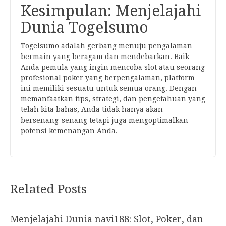
Kesimpulan: Menjelajahi
Dunia Togelsumo
Togelsumo adalah gerbang menuju pengalaman
bermain yang beragam dan mendebarkan. Baik
Anda pemula yang ingin mencoba slot atau seorang
profesional poker yang berpengalaman, platform
ini memiliki sesuatu untuk semua orang. Dengan
memanfaatkan tips, strategi, dan pengetahuan yang
telah kita bahas, Anda tidak hanya akan
bersenang-senang tetapi juga mengoptimalkan
potensi kemenangan Anda.
Related Posts
Menjelajahi Dunia navi188: Slot, Poker, dan