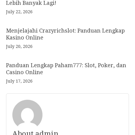
Lebih Banyak Lagi!
July 22, 2026
Menjelajahi Crazyrichslot: Panduan Lengkap
Kasino Online
July 20, 2026
Panduan Lengkap Paham777: Slot, Poker, dan
Casino Online
July 17, 2026
About admin