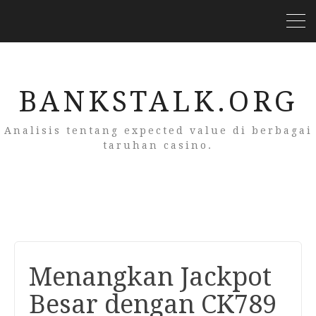
BANKSTALK.ORG
Analisis tentang expected value di berbagai
taruhan casino.
Menangkan Jackpot
Besar dengan CK789