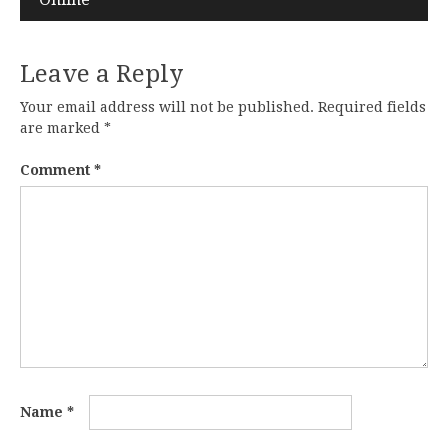
Leave a Reply
Your email address will not be published.
Required fields
are marked
*
Comment
*
Name
*