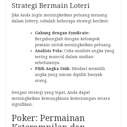
Strategi Bermain Loteri
Jika Anda ingin meningkatkan peluang menang
dalam lottery, cobalah beberapa strategi berikut:
Gabung dengan Syndicate:
Bergabunglah dengan kelompok
pemain untuk meningkatkan peluang.
Analisis Pola:
Coba analisis angka yang
sering muncul dalam undian
sebelumnya.
Pilih Angka Unik:
Hindari memilih
angka yang umum dipilih banyak
orang.
Dengan strategi yang tepat, Anda dapat
meningkatkan kemungkinan kemenangan secara
signifikan.
Poker: Permainan