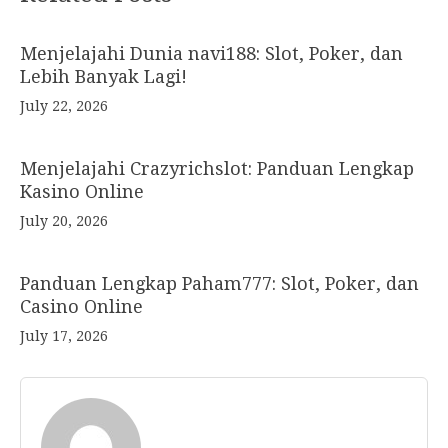
Menjelajahi Dunia navi188: Slot, Poker, dan
Lebih Banyak Lagi!
July 22, 2026
Menjelajahi Crazyrichslot: Panduan Lengkap
Kasino Online
July 20, 2026
Panduan Lengkap Paham777: Slot, Poker, dan
Casino Online
July 17, 2026