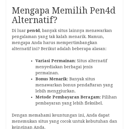
Mengapa Memilih Pen4d
Alternatif?
Di luar
pen4d
, banyak situs lainnya menawarkan
pengalaman yang tak kalah menarik. Namun,
mengapa Anda harus mempertimbangkan
alternatif ini? Berikut adalah beberapa alasan:
Variasi Permainan:
Situs alternatif
menyediakan berbagai jenis
permainan.
Bonus Menarik:
Banyak situs
menawarkan bonus pendaftaran yang
lebih menggiurkan.
Metode Pembayaran Beragam:
Pilihan
pembayaran yang lebih fleksibel.
Dengan memahami keuntungan ini, Anda dapat
menemukan situs yang cocok untuk kebutuhan dan
keinginan Anda.