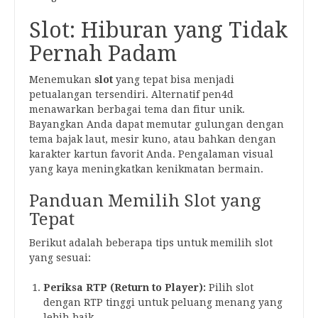
Slot: Hiburan yang Tidak
Pernah Padam
Menemukan
slot
yang tepat bisa menjadi
petualangan tersendiri. Alternatif pen4d
menawarkan berbagai tema dan fitur unik.
Bayangkan Anda dapat memutar gulungan dengan
tema bajak laut, mesir kuno, atau bahkan dengan
karakter kartun favorit Anda. Pengalaman visual
yang kaya meningkatkan kenikmatan bermain.
Panduan Memilih Slot yang
Tepat
Berikut adalah beberapa tips untuk memilih slot
yang sesuai:
Periksa RTP (Return to Player):
Pilih slot
dengan RTP tinggi untuk peluang menang yang
lebih baik.