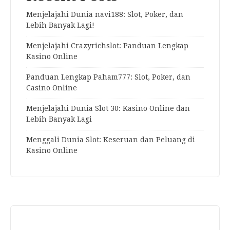
Menjelajahi Dunia navi188: Slot, Poker, dan
Lebih Banyak Lagi!
Menjelajahi Crazyrichslot: Panduan Lengkap
Kasino Online
Panduan Lengkap Paham777: Slot, Poker, dan
Casino Online
Menjelajahi Dunia Slot 30: Kasino Online dan
Lebih Banyak Lagi
Menggali Dunia Slot: Keseruan dan Peluang di
Kasino Online