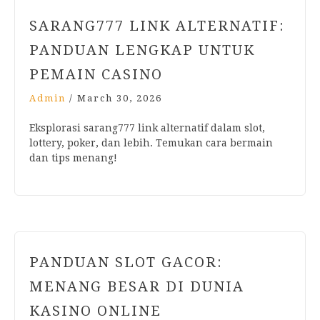
SARANG777 LINK ALTERNATIF:
PANDUAN LENGKAP UNTUK
PEMAIN CASINO
Admin
/
March 30, 2026
Eksplorasi sarang777 link alternatif dalam slot,
lottery, poker, dan lebih. Temukan cara bermain
dan tips menang!
PANDUAN SLOT GACOR:
MENANG BESAR DI DUNIA
KASINO ONLINE