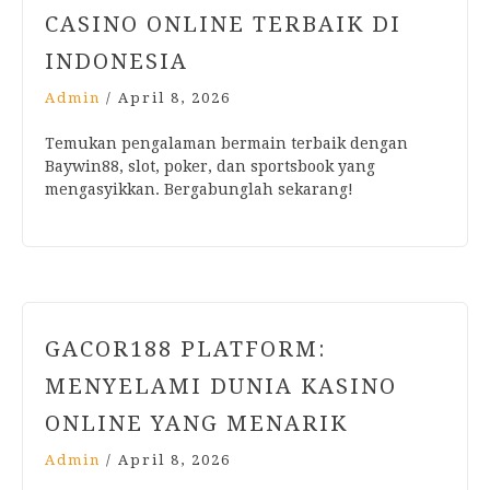
CASINO ONLINE TERBAIK DI
INDONESIA
Admin
/
April 8, 2026
Temukan pengalaman bermain terbaik dengan
Baywin88, slot, poker, dan sportsbook yang
mengasyikkan. Bergabunglah sekarang!
GACOR188 PLATFORM:
MENYELAMI DUNIA KASINO
ONLINE YANG MENARIK
Admin
/
April 8, 2026