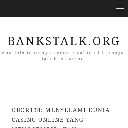
BANKSTALK.ORG
Analisis tentang expected value di berbagai
taruhan casino.
OBOR138: MENYELAMI DUNIA
CASINO ONLINE YANG